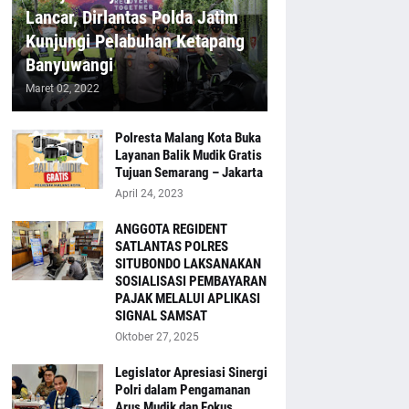
Lancar, Dirlantas Polda Jatim
Kunjungi Pelabuhan Ketapang
Banyuwangi
Maret 02, 2022
Polresta Malang Kota Buka
Layanan Balik Mudik Gratis
Tujuan Semarang – Jakarta
April 24, 2023
ANGGOTA REGIDENT
SATLANTAS POLRES
SITUBONDO LAKSANAKAN
SOSIALISASI PEMBAYARAN
PAJAK MELALUI APLIKASI
SIGNAL SAMSAT
Oktober 27, 2025
Legislator Apresiasi Sinergi
Polri dalam Pengamanan
Arus Mudik dan Fokus