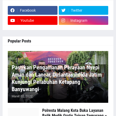
Facebook
Twitter
Youtube
Instagram
Popular Posts
Pastikan Pengamanan Perayaan Nyepi
Aman dan Lancar, Dirlantas Polda Jatim
Kunjungi Pelabuhan Ketapang
Banyuwangi
Maret 02, 2022
Polresta Malang Kota Buka Layanan
Balik Mudik Gratis Tujuan Semarang –