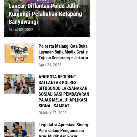
Lancar, Dirlantas Polda Jatim
Kunjungi Pelabuhan Ketapang
Banyuwangi
Maret 02, 2022
Polresta Malang Kota Buka
Layanan Balik Mudik Gratis
Tujuan Semarang – Jakarta
April 24, 2023
ANGGOTA REGIDENT
SATLANTAS POLRES
SITUBONDO LAKSANAKAN
SOSIALISASI PEMBAYARAN
PAJAK MELALUI APLIKASI
SIGNAL SAMSAT
Oktober 27, 2025
Legislator Apresiasi Sinergi
Polri dalam Pengamanan
Arus Mudik dan Fokus