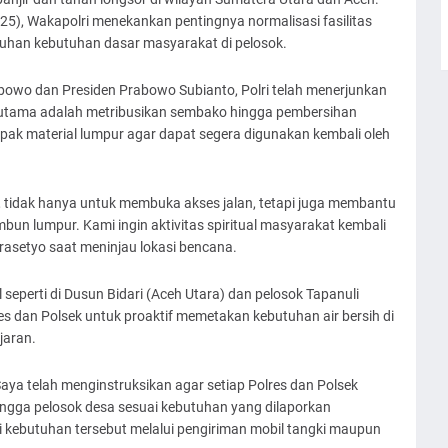
5), Wakapolri menekankan pentingnya normalisasi fasilitas
uhan kebutuhan dasar masyarakat di pelosok.
rabowo dan Presiden Prabowo Subianto, Polri telah menerjunkan
fokus utama adalah metribusikan sembako hingga pembersihan
pak material lumpur agar dapat segera digunakan kembali oleh
, tidak hanya untuk membuka akses jalan, tetapi juga membantu
un lumpur. Kami ingin aktivitas spiritual masyarakat kembali
Prasetyo saat meninjau lokasi bencana.
seperti di Dusun Bidari (Aceh Utara) dan pelosok Tapanuli
s dan Polsek untuk proaktif memetakan kebutuhan air bersih di
jaran.
Saya telah menginstruksikan agar setiap Polres dan Polsek
ingga pelosok desa sesuai kebutuhan yang dilaporkan
 kebutuhan tersebut melalui pengiriman mobil tangki maupun