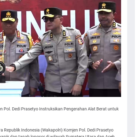
 Pol. Dedi Prasetyo Instruksikan Pengerahan Alat Berat untuk
a Republik Indonesia (Wakapolri) Komjen Pol. Dedi Prasetyo
njir dan tanah longsor di wilayah Sumatera Utara dan Aceh.