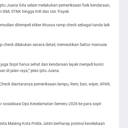
Iptu Juana Gita selain melakukan pemeriksaan fisik kendaraan,
i SIM, STNK hingga KIR dan Izin Trayek.
dian ditempeli stiker khusus ramp check sebagai tanda laik
check dilakukan secara detail, memastikan faktor manusia
juga Sopir harus sehat dan kendaraan layak menjadi kunci
 di jalan raya,” jelas Iptu Juana.
heck diantaranya pemeriksaan lampu, Rem, ban, wiper, APAR,
r sosialisasi Ops Keselamatan Semeru 2026 ke para sopir
lresta Malang Kota Polda Jatim berharap potensi kecelakaan