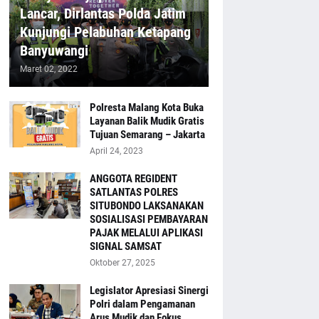
Lancar, Dirlantas Polda Jatim
Kunjungi Pelabuhan Ketapang
Banyuwangi
Maret 02, 2022
Polresta Malang Kota Buka
Layanan Balik Mudik Gratis
Tujuan Semarang – Jakarta
April 24, 2023
ANGGOTA REGIDENT
SATLANTAS POLRES
SITUBONDO LAKSANAKAN
SOSIALISASI PEMBAYARAN
PAJAK MELALUI APLIKASI
SIGNAL SAMSAT
Oktober 27, 2025
Legislator Apresiasi Sinergi
Polri dalam Pengamanan
Arus Mudik dan Fokus