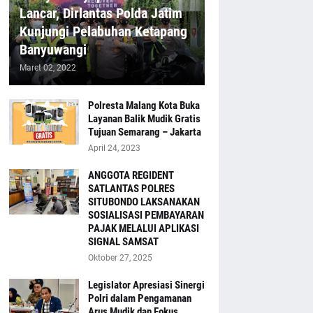
Lancar, Dirlantas Polda Jatim
Kunjungi Pelabuhan Ketapang
Banyuwangi
Maret 02, 2022
Polresta Malang Kota Buka
Layanan Balik Mudik Gratis
Tujuan Semarang – Jakarta
April 24, 2023
ANGGOTA REGIDENT
SATLANTAS POLRES
SITUBONDO LAKSANAKAN
SOSIALISASI PEMBAYARAN
PAJAK MELALUI APLIKASI
SIGNAL SAMSAT
Oktober 27, 2025
Legislator Apresiasi Sinergi
Polri dalam Pengamanan
Arus Mudik dan Fokus