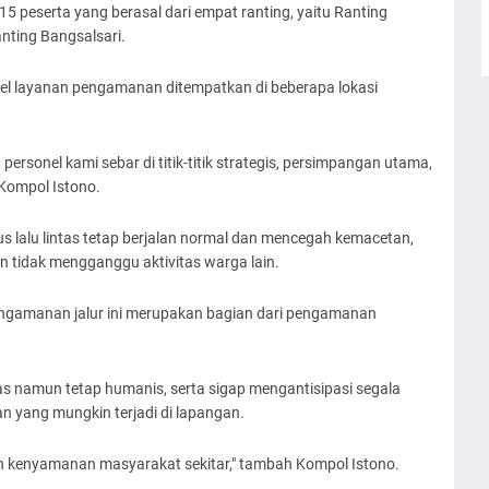
15 peserta yang berasal dari empat ranting, yaitu Ranting
nting Bangsalsari.
l layanan pengamanan ditempatkan di beberapa lokasi
ersonel kami sebar di titik-titik strategis, persimpangan utama,
 Kompol Istono.
us lalu lintas tetap berjalan normal dan mencegah kemacetan,
an tidak mengganggu aktivitas warga lain.
ngamanan jalur ini merupakan bagian dari pengamanan
as namun tetap humanis, serta sigap mengantisipasi segala
 yang mungkin terjadi di lapangan.
an kenyamanan masyarakat sekitar," tambah Kompol Istono.