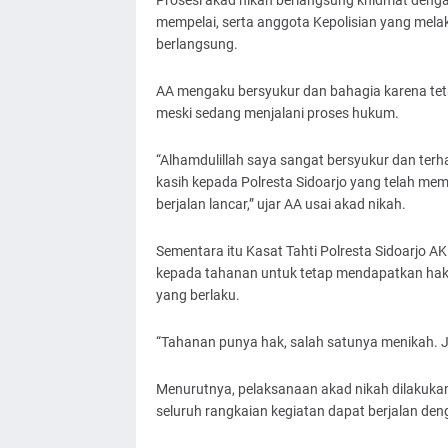
Prosesi akad nikah berlangsung khidmat denga
mempelai, serta anggota Kepolisian yang me
berlangsung.
AA mengaku bersyukur dan bahagia karena te
meski sedang menjalani proses hukum.
“Alhamdulillah saya sangat bersyukur dan ter
kasih kepada Polresta Sidoarjo yang telah memf
berjalan lancar,” ujar AA usai akad nikah.
Sementara itu Kasat Tahti Polresta Sidoarjo
kepada tahanan untuk tetap mendapatkan hak
yang berlaku.
“Tahanan punya hak, salah satunya menikah. Ja
Menurutnya, pelaksanaan akad nikah dilakukan 
seluruh rangkaian kegiatan dapat berjalan den