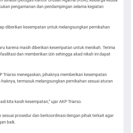
n dihadiri petugas Kantor Urusan Agama (KUA), keluarga kedua
lakukan pengamanan dan pendampingan selama kegiatan
tap diberikan kesempatan untuk melangsungkan pernikahan
haru karena masih diberikan kesempatan untuk menikah. Terima
asilitasi dan memberikan izin sehingga akad nikah ini dapat
 AKP Triarso menegaskan, pihaknya memberikan kesempatan
-haknya, termasuk melangsungkan pernikahan sesuai aturan
di kita kasih kesempatan,” ujar AKP Triarso.
sesuai prosedur dan berkoordinasi dengan pihak terkait agar
gan baik.