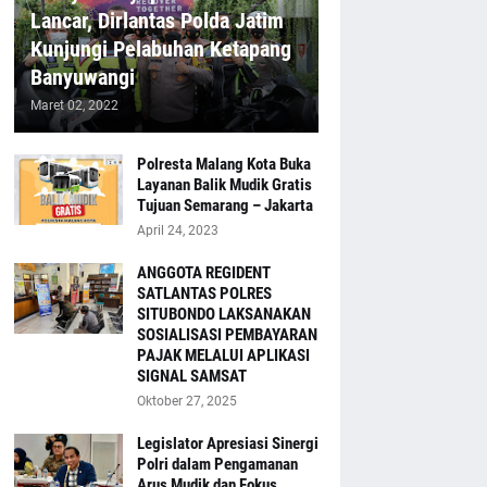
Lancar, Dirlantas Polda Jatim
Kunjungi Pelabuhan Ketapang
Banyuwangi
Maret 02, 2022
Polresta Malang Kota Buka
Layanan Balik Mudik Gratis
Tujuan Semarang – Jakarta
April 24, 2023
ANGGOTA REGIDENT
SATLANTAS POLRES
SITUBONDO LAKSANAKAN
SOSIALISASI PEMBAYARAN
PAJAK MELALUI APLIKASI
SIGNAL SAMSAT
Oktober 27, 2025
Legislator Apresiasi Sinergi
Polri dalam Pengamanan
Arus Mudik dan Fokus