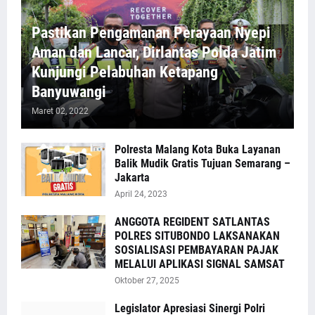
Pastikan Pengamanan Perayaan Nyepi
Aman dan Lancar, Dirlantas Polda Jatim
Kunjungi Pelabuhan Ketapang
Banyuwangi
Maret 02, 2022
Polresta Malang Kota Buka Layanan
Balik Mudik Gratis Tujuan Semarang –
Jakarta
April 24, 2023
ANGGOTA REGIDENT SATLANTAS
POLRES SITUBONDO LAKSANAKAN
SOSIALISASI PEMBAYARAN PAJAK
MELALUI APLIKASI SIGNAL SAMSAT
Oktober 27, 2025
Legislator Apresiasi Sinergi Polri