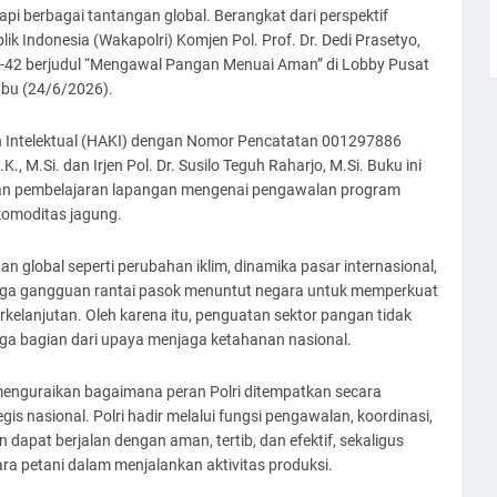
 berbagai tantangan global. Berangkat dari perspektif
ik Indonesia (Wakapolri) Komjen Pol. Prof. Dr. Dedi Prasetyo,
ke-42 berjudul “Mengawal Pangan Menuai Aman” di Lobby Pusat
abu (24/6/2026).
n Intelektual (HAKI) dengan Nomor Pencatatan 001297886
.K., M.Si. dan Irjen Pol. Dr. Susilo Teguh Raharjo, M.Si. Buku ini
dan pembelajaran lapangan mengenai pengawalan program
komoditas jagung.
 global seperti perubahan iklim, dinamika pasar internasional,
ngga gangguan rantai pasok menuntut negara untuk memperkuat
rkelanjutan. Oleh karena itu, penguatan sektor pangan tidak
ga bagian dari upaya menjaga ketahanan nasional.
nguraikan bagaimana peran Polri ditempatkan secara
s nasional. Polri hadir melalui fungsi pengawalan, koordinasi,
dapat berjalan dengan aman, tertib, dan efektif, sekaligus
a petani dalam menjalankan aktivitas produksi.