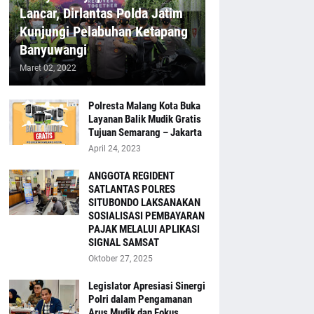
Lancar, Dirlantas Polda Jatim
Kunjungi Pelabuhan Ketapang
Banyuwangi
Maret 02, 2022
Polresta Malang Kota Buka
Layanan Balik Mudik Gratis
Tujuan Semarang – Jakarta
April 24, 2023
ANGGOTA REGIDENT
SATLANTAS POLRES
SITUBONDO LAKSANAKAN
SOSIALISASI PEMBAYARAN
PAJAK MELALUI APLIKASI
SIGNAL SAMSAT
Oktober 27, 2025
Legislator Apresiasi Sinergi
Polri dalam Pengamanan
Arus Mudik dan Fokus