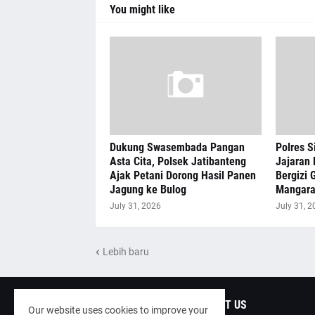
You might like
Dukung Swasembada Pangan
Polres S
Asta Cita, Polsek Jatibanteng
Jajaran 
Ajak Petani Dorong Hasil Panen
Bergizi G
Jagung ke Bulog
Mangar
July 31, 2026
July 31, 2
Lebih baru
ABOUT US
Our website uses cookies to improve your