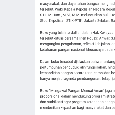
masyarakat, dan daya tahan bangsa menghadapi
tersebut, Wakil Kepala Kepolisian Negara Republ
S.H., M.Hum., M.Si., M.M. meluncurkan buku 
Studi Kepolisian STIK-PTIK, Jakarta Selatan, R
Buku yang telah terdaftar dalam Hak Kekayaa
tersebut ditulis bersama Irjen Pol. Dr. Anwar, S.I
mengangkat pengalaman, refleksi kebijakan, 
ketahanan pangan nasional, khususnya pada 
Dalam buku tersebut dijelaskan bahwa tantangan
pertumbuhan penduduk, alih fungsi lahan, hi
kemandirian pangan secara terintegrasi dan be
hanya menjadi agenda pembangunan, tetapi ju
Buku “Mengawal Pangan Menuai Aman” juga me
proporsional dalam mendukung program strategi
dan stabilisasi agar program ketahanan pangan 
memberikan kepastian bagi masyarakat dan par