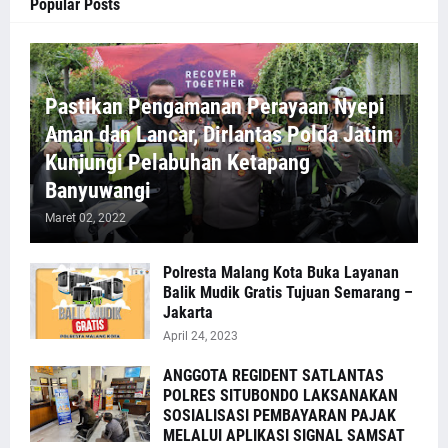
Popular Posts
Pastikan Pengamanan Perayaan Nyepi
Aman dan Lancar, Dirlantas Polda Jatim
Kunjungi Pelabuhan Ketapang
Banyuwangi
Maret 02, 2022
Polresta Malang Kota Buka Layanan
Balik Mudik Gratis Tujuan Semarang –
Jakarta
April 24, 2023
ANGGOTA REGIDENT SATLANTAS
POLRES SITUBONDO LAKSANAKAN
SOSIALISASI PEMBAYARAN PAJAK
MELALUI APLIKASI SIGNAL SAMSAT