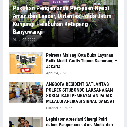
Pastikan Pengamanan Perayaan Nyepi
Aman dan Lancar, Dirlantas Polda Jatim
Kunjungi Pelabuhan Ketapang
Banyuwangi
Maret 02, 2022
Polresta Malang Kota Buka Layanan
Balik Mudik Gratis Tujuan Semarang –
Jakarta
April 24, 2023
ANGGOTA REGIDENT SATLANTAS
POLRES SITUBONDO LAKSANAKAN
SOSIALISASI PEMBAYARAN PAJAK
MELALUI APLIKASI SIGNAL SAMSAT
Oktober 27, 2025
Legislator Apresiasi Sinergi Polri
dalam Pengamanan Arus Mudik dan