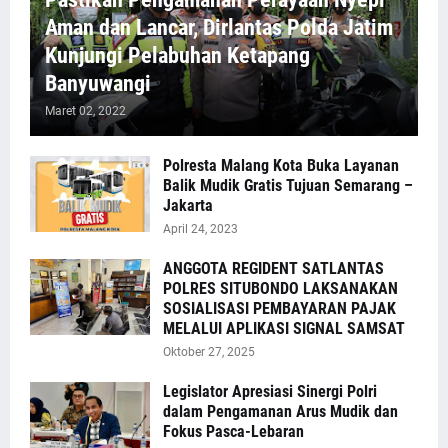
Aman dan Lancar, Dirlantas Polda Jatim
Kunjungi Pelabuhan Ketapang
Banyuwangi
Maret 02, 2022
Polresta Malang Kota Buka Layanan
Balik Mudik Gratis Tujuan Semarang –
Jakarta
April 24, 2023
ANGGOTA REGIDENT SATLANTAS
POLRES SITUBONDO LAKSANAKAN
SOSIALISASI PEMBAYARAN PAJAK
MELALUI APLIKASI SIGNAL SAMSAT
Oktober 27, 2025
Legislator Apresiasi Sinergi Polri
dalam Pengamanan Arus Mudik dan
Fokus Pasca-Lebaran