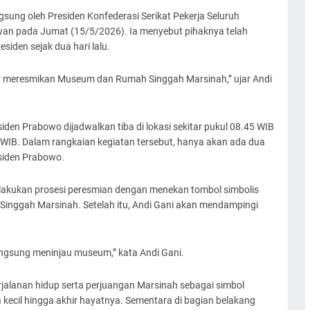
sung oleh Presiden Konfederasi Serikat Pekerja Seluruh
wan pada Jumat (15/5/2026). Ia menyebut pihaknya telah
siden sejak dua hari lalu.
r meresmikan Museum dan Rumah Singgah Marsinah,” ujar Andi
iden Prabowo dijadwalkan tiba di lokasi sekitar pukul 08.45 WIB
 WIB. Dalam rangkaian kegiatan tersebut, hanya akan ada dua
siden Prabowo.
akukan prosesi peresmian dengan menekan tombol simbolis
nggah Marsinah. Setelah itu, Andi Gani akan mendampingi
langsung meninjau museum,” kata Andi Gani.
alanan hidup serta perjuangan Marsinah sebagai simbol
 kecil hingga akhir hayatnya. Sementara di bagian belakang