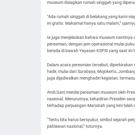
museum disiapkan rumah singgah yang diperunt
“Ada rumah singgah di belakang yang kami si
ini gratis. Maksimal hanya satu malam,” ujarny
Ia juga menjelaskan bahwa museum nantinya a
peresmian, dengan jam operasional mulai puk
berada di bawah Yayasan KSPSI yang saat ini 
Dalam acara peresmian tersebut, diperkirakan 
hadir, mulai dari Surabaya, Mojokerto, Jombang
juga dijadwalkan menghadiri kegiatan, termasuk
Andi Gani menilai peresmian museum oleh Pre
nasional. Menurutnya, kehadiran Presiden se
terhadap perjuangan Marsinah yang kini telah 
“Tentu kita harus bersyukur, simbol sejarah p
pahlawan nasional,” tuturnya.