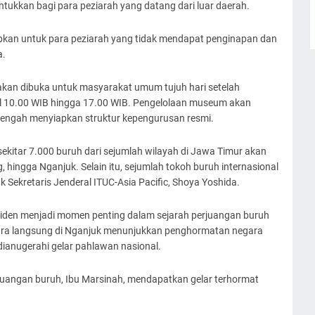
ukkan bagi para peziarah yang datang dari luar daerah.
apkan untuk para peziarah yang tidak mendapat penginapan dan
a.
kan dibuka untuk masyarakat umum tujuh hari setelah
ul 10.00 WIB hingga 17.00 WIB. Pengelolaan museum akan
tengah menyiapkan struktur kepengurusan resmi.
sekitar 7.000 buruh dari sejumlah wilayah di Jawa Timur akan
, hingga Nganjuk. Selain itu, sejumlah tokoh buruh internasional
 Sekretaris Jenderal ITUC-Asia Pacific, Shoya Yoshida.
siden menjadi momen penting dalam sejarah perjuangan buruh
cara langsung di Nganjuk menunjukkan penghormatan negara
dianugerahi gelar pahlawan nasional.
erjuangan buruh, Ibu Marsinah, mendapatkan gelar terhormat