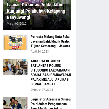
Lancar, Dirlantas Polda Jatim
Kunjungi Pelabuhan Ketapang
Banyuwangi
Maret 02, 2022
Polresta Malang Kota Buka
Layanan Balik Mudik Gratis
Tujuan Semarang – Jakarta
April 24, 2023
ANGGOTA REGIDENT
SATLANTAS POLRES
SITUBONDO LAKSANAKAN
SOSIALISASI PEMBAYARAN
PAJAK MELALUI APLIKASI
SIGNAL SAMSAT
Oktober 27, 2025
Legislator Apresiasi Sinergi
Polri dalam Pengamanan
Arus Mudik dan Fokus