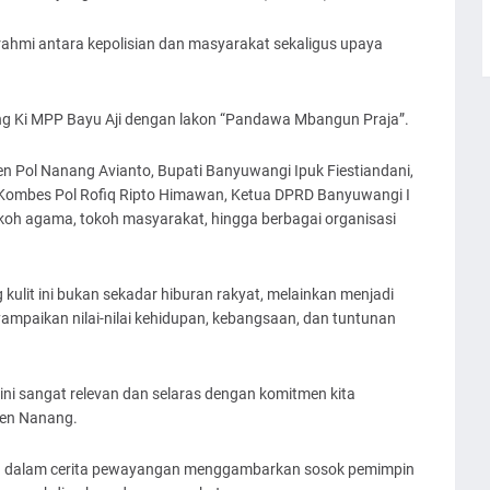
rahmi antara kepolisian dan masyarakat sekaligus upaya
ang Ki MPP Bayu Aji dengan lakon “Pandawa Mbangun Praja”.
jen Pol Nanang Avianto, Bupati Banyuwangi Ipuk Fiestiandani,
 Kombes Pol Rofiq Ripto Himawan, Ketua DPRD Banyuwangi I
koh agama, tokoh masyarakat, hingga berbagai organisasi
ulit ini bukan sekadar hiburan rakyat, melainkan menjadi
ampaikan nilai-nilai kehidupan, kebangsaan, dan tuntunan
ni sangat relevan dan selaras dengan komitmen kita
jen Nanang.
 dalam cerita pewayangan menggambarkan sosok pemimpin