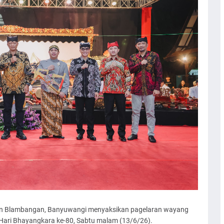
 Blambangan, Banyuwangi menyaksikan pagelaran wayang
Hari Bhayangkara ke-80, Sabtu malam (13/6/26).