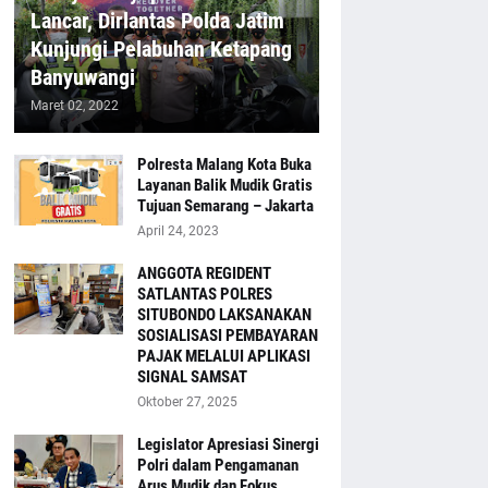
Lancar, Dirlantas Polda Jatim
Kunjungi Pelabuhan Ketapang
Banyuwangi
Maret 02, 2022
Polresta Malang Kota Buka
Layanan Balik Mudik Gratis
Tujuan Semarang – Jakarta
April 24, 2023
ANGGOTA REGIDENT
SATLANTAS POLRES
SITUBONDO LAKSANAKAN
SOSIALISASI PEMBAYARAN
PAJAK MELALUI APLIKASI
SIGNAL SAMSAT
Oktober 27, 2025
Legislator Apresiasi Sinergi
Polri dalam Pengamanan
Arus Mudik dan Fokus