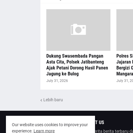
Dukung Swasembada Pangan
Polres S
Asta Cita, Polsek Jatibanteng
Jajaran 
Ajak Petani Dorong Hasil Panen
Bergizi G
Jagung ke Bulog
Mangar
July 31, 2026
July 31, 2
Lebih baru
ABOUT US
Our website uses cookies to improve your
experience.
Learn more
poinberita berita terbaru 