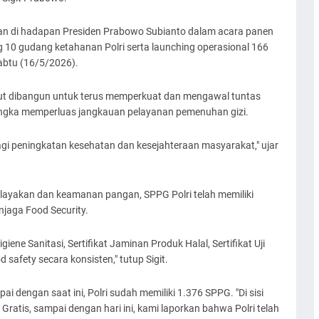
an di hadapan Presiden Prabowo Subianto dalam acara panen
ng 10 gudang ketahanan Polri serta launching operasional 166
abtu (16/5/2026).
t dibangun untuk terus memperkuat dan mengawal tuntas
ngka memperluas jangkauan pelayanan pemenuhan gizi.
i peningkatan kesehatan dan kesejahteraan masyarakat," ujar
layakan dan keamanan pangan, SPPG Polri telah memiliki
enjaga Food Security.
giene Sanitasi, Sertifikat Jaminan Produk Halal, Sertifikat Uji
 safety secara konsisten," tutup Sigit.
 dengan saat ini, Polri sudah memiliki 1.376 SPPG. "Di sisi
ratis, sampai dengan hari ini, kami laporkan bahwa Polri telah