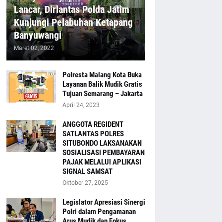
Lancar, Dirlantas Polda Jatim
Kunjungi Pelabuhan Ketapang
Banyuwangi
Maret 02, 2022
Polresta Malang Kota Buka
Layanan Balik Mudik Gratis
Tujuan Semarang – Jakarta
April 24, 2023
ANGGOTA REGIDENT
SATLANTAS POLRES
SITUBONDO LAKSANAKAN
SOSIALISASI PEMBAYARAN
PAJAK MELALUI APLIKASI
SIGNAL SAMSAT
Oktober 27, 2025
Legislator Apresiasi Sinergi
Polri dalam Pengamanan
Arus Mudik dan Fokus